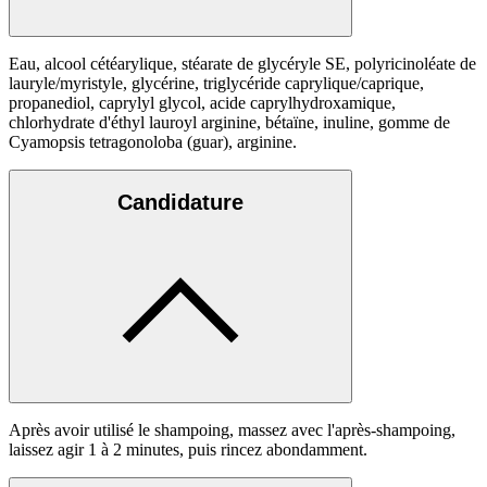
Eau, alcool cétéarylique, stéarate de glycéryle SE, polyricinoléate de
lauryle/myristyle, glycérine, triglycéride caprylique/caprique,
propanediol, caprylyl glycol, acide caprylhydroxamique,
chlorhydrate d'éthyl lauroyl arginine, bétaïne, inuline, gomme de
Cyamopsis tetragonoloba (guar), arginine.
Candidature
Après avoir utilisé le shampoing, massez avec l'après-shampoing,
laissez agir 1 à 2 minutes, puis rincez abondamment.