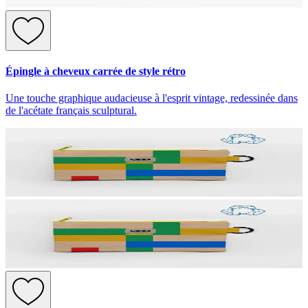
Épingle à cheveux carrée de style rétro
Une touche graphique audacieuse à l'esprit vintage, redessinée dans
de l'acétate français sculptural.