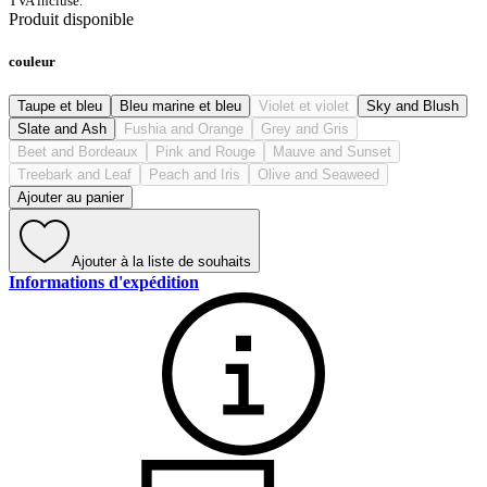
TVA incluse.
Produit disponible
couleur
Taupe et bleu
Bleu marine et bleu
Violet et violet
Sky and Blush
Slate and Ash
Fushia and Orange
Grey and Gris
Beet and Bordeaux
Pink and Rouge
Mauve and Sunset
Treebark and Leaf
Peach and Iris
Olive and Seaweed
Ajouter au panier
Ajouter à la liste de souhaits
Informations d'expédition