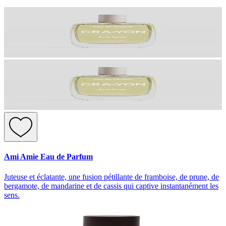
Ami Amie Eau de Parfum
Juteuse et éclatante, une fusion pétillante de framboise, de prune, de
bergamote, de mandarine et de cassis qui captive instantanément les
sens.