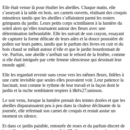
Elle était venue là pour étudier les abeilles. Chaque matin, elle
s’asseyait à la table en bois, ses carnets ouverts, réalisant des croquis
minutieux tandis que les abeilles s’affairaient parmi les rosiers
grimpants du jardin. Leurs petits corps scintillaient à la lumière du
soleil alors qu’elles tournaient autour des fleurs avec une
détermination inébranlable. Elle les suivait de son crayon, essayant
de capturer la forme délicate de leurs ailes et la douce poussière de
pollen sur leurs pattes, tandis que le parfum des livres en cuir et du
bois chaud se mêlait autour d’elle et que le jardin bourdonnait de
vie. Parfois, une abeille s’arrêtait sur le rebord de la fenêtre, comme
si elle était intriguée par cette femme silencieuse qui dessinait leur
monde agité.
Elle les regardait revenir sans cesse vers les mêmes fleurs, fidèles à
une carte invisible que seules elles pouvaient voir. Leur patience la
fascinait, tout comme le rythme de leur travail et la façon dont le
jardin et la ruche semblaient respirer à l&#x27;unisson.
Le soir venu, lorsque la lumière prenait des teintes dorées et que les
abeilles disparaissaient peu à peu dans la chaleur déclinante de la
journée, elle refermait son carnet de croquis et restait assise un
moment en silence.
Et dans ce jardin paisible, entourée de roses et du parfum discret de