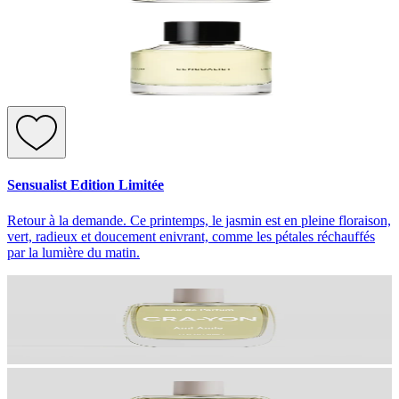
Sensualist Edition Limitée
Retour à la demande. Ce printemps, le jasmin est en pleine floraison,
vert, radieux et doucement enivrant, comme les pétales réchauffés
par la lumière du matin.