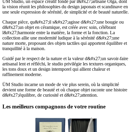
ÜM Studio, un espace créatif fondé par l&#x27;artisane Olga, dont
la vision réunit les philosophies du design japonais et scandinave en
une seule expression de sérénité, de simplicité et de beauté naturelle.
Chaque pièce, qu&#x27;il s&#x27;agisse d&#x27;une bougie ou
d&#x27;un objet en céramique, est créée avec soin, célébrant
l&#x27;harmonie entre la matière, la forme et la fonction. La
collection allie une modernité ludique à la sérénité d&#x27;une
nature morte, proposant des objets tactiles qui apportent équilibre et
tranquillité à la maison.
Guidé par le respect de la nature et la valeur d&#x27;un savoir-faire
artisanal lent et réfléchi, le studio privilégie les textures organiques,
les tons doux et un design intemporel qui allient chaleur et
raffinement moderne.
ÜM Studio incarne un mode de vie plus serein, où la simplicité
devient une forme de beauté et où chaque objet raconte une histoire
d&#x27;équilibre, de curiosité et d&#x27;attention.
Les meilleurs compagnons de votre routine